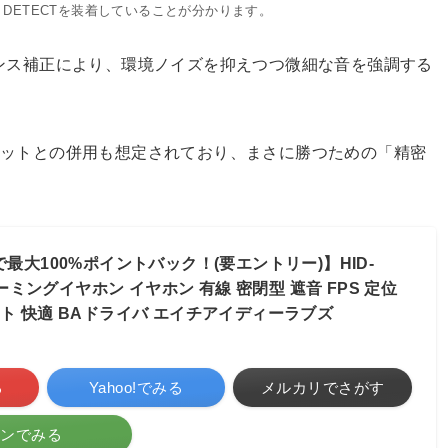
様子。DETECTを装着していることが分かります。
ンス補正により、環境ノイズを抑えつつ微細な音を強調する
セットとの併用も想定されており、まさに勝つための「精密
で最大100%ポイントバック！(要エントリー)】HID-
 ゲーミングイヤホン イヤホン 有線 密閉型 遮音 FPS 定位
クト 快適 BAドライバ エイチアイディーラブズ
る
Yahoo!でみる
メルカリでさがす
ホンでみる