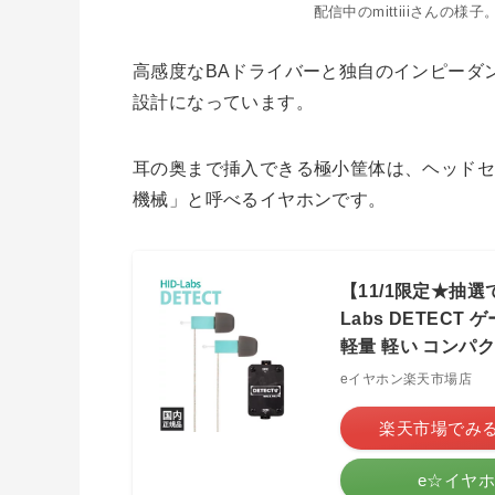
配信中のmittiiiさんの
高感度なBAドライバーと独自のインピーダ
設計になっています。
耳の奥まで挿入できる極小筐体は、ヘッド
機械」と呼べるイヤホンです。
【11/1限定★抽選
Labs DETECT
軽量 軽い コンパ
eイヤホン楽天市場店
楽天市場でみ
e☆イヤ