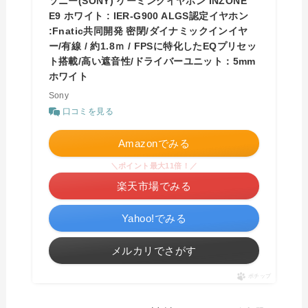
ソニー(SONY) ゲーミングイヤホン INZONE
E9 ホワイト : IER-G900 ALGS認定イヤホン
:Fnatic共同開発 密閉/ダイナミックインイヤ
ー/有線 / 約1.8ｍ / FPSに特化したEQプリセッ
ト搭載/高い遮音性/ドライバーユニット：5mm
ホワイト
Sony
口コミを見る
Amazonでみる
＼ポイント最大11倍！／
楽天市場でみる
Yahoo!でみる
メルカリでさがす
ポチップ